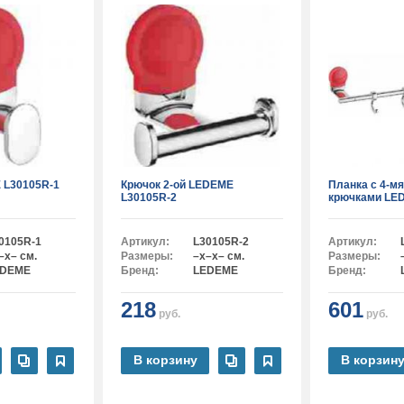
 L30105R-1
Крючок 2-ой LEDEME
Планка с 4-м
L30105R-2
крючками LE
0105R-1
Артикул:
L30105R-2
Артикул:
–x– см.
Размеры:
–x–x– см.
Размеры:
EDEME
Бренд:
LEDEME
Бренд:
218
601
руб.
руб.
В корзину
В корзин