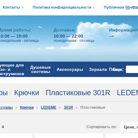
Контакты
Политика конфиденциальности
Публичная оферт
Ср
Время работы:
Доставка:
Информация
10:00 — 19:00
10:00 — 22:00
-->
понедельник - пятница
понедельник - пятница
ующие для
Душевые
зо- и
Аксессуары
Зеркала
Поиск:
Еще
системы
нструменов
ары
/
Крючки
/
Пластиковые 301R
/
LEDEM
ссуары
Крючки
LEDEME
301R
Пластиковые
Цене,
:
4
Сортировать по: