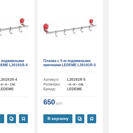
я подвижными
Планка с 5-ю подвижными
DEME L30191R-4
крючками LEDEME L30191R-5
L30191R-4
Артикул:
L30191R-5
–x–x– см.
Размеры:
–x–x– см.
LEDEME
Бренд:
LEDEME
650
руб.
у
В корзину