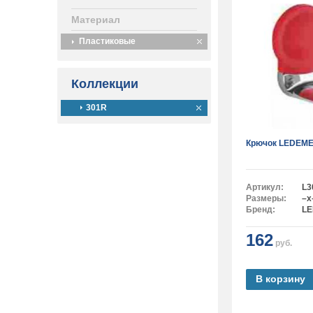
Материал
Пластиковые
Коллекции
301R
Крючок LEDEME
Артикул:
L3
Размеры:
–x
Бренд:
L
162
руб.
В корзину