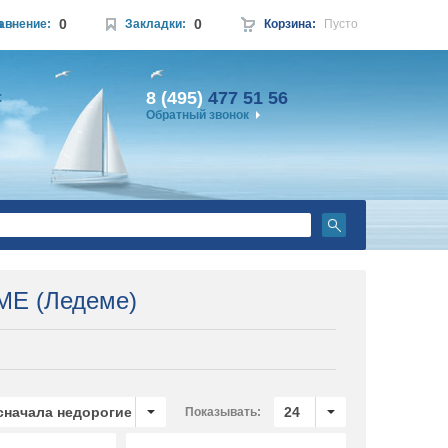
0
0
а
авнение:
Закладки:
Корзина:
Пусто
8 (495)
477 51 56
:
Обратный звонок
E (Ледеме)
 сначала недорогие
24
Показывать: