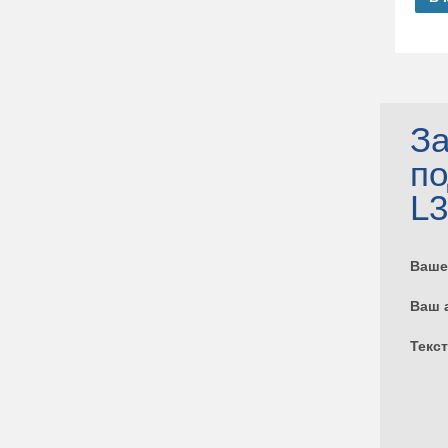
За
п
L3
Ваше
Ваш 
Текс