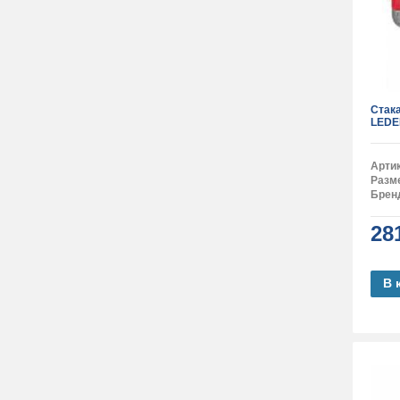
Стак
LEDE
Арти
Разм
Брен
28
В 