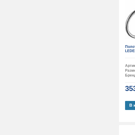
Поло
LEDE
Арти
Разм
Брен
35
В 