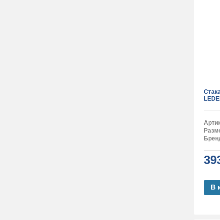
Стак
LEDE
Арти
Разм
Брен
39
В 