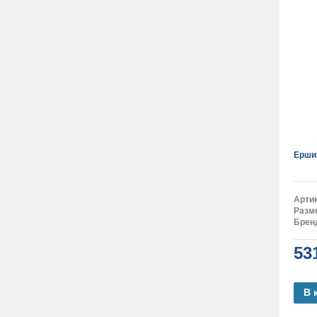
Ерши
Арти
Разм
Брен
53
В 