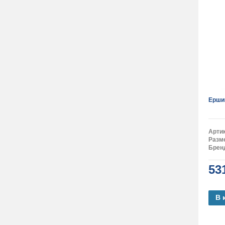
Ерши
Арти
Разм
Брен
53
В 