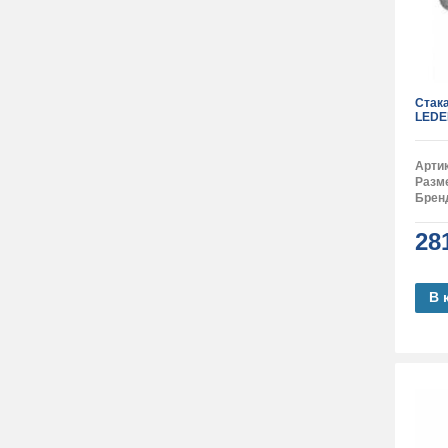
Стак
LEDE
Арти
Разм
Брен
28
В 