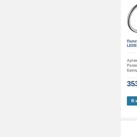
Поло
LEDE
Арти
Разм
Брен
35
В 