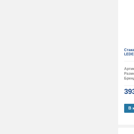
Стак
LEDE
Арти
Разм
Брен
39
В 