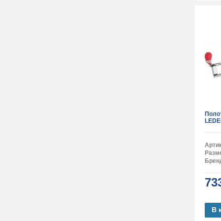
Поло
LEDE
Арти
Разм
Брен
73
В 