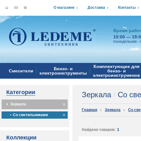
О магазине
Доставка
Контакты
Время рабо
10:00 — 19:
понедельник - 
Комплектующие для
Бензо- и
Смесители
бензо- и
электроинструменты
электроинструменов
Категории
Зеркала
/
Со све
Зеркала
Главная
Зеркала
Со св
Со светильниками
Найдено товаров:
1
Коллекции