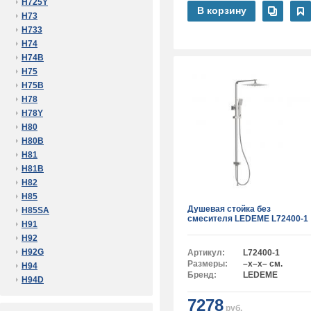
H725Y
В корзину
H73
H733
H74
H74B
H75
H75B
H78
H78Y
H80
H80B
H81
H81B
H82
H85
Душевая стойка без
H85SA
смесителя LEDEME L72400-1
H91
H92
H92G
Артикул:
L72400-1
Размеры:
–x–x– см.
H94
Бренд:
LEDEME
H94D
7278
руб.