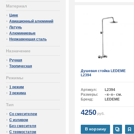
Материал
Цинк
Авиационный алюминий
Латунь
Алюминиевые
Нержавеющая сталь
Назначение
Ручная
Тропическая
Душевая стойка LEDEME
L2394
Режимы
1 режим
Артикул:
L2394
3 режима
Размеры:
–x–x– см.
Бренд:
LEDEME
Тип
4250
руб.
Со смесителем
С изливом
Без смесителя
В корзину
С термостатом