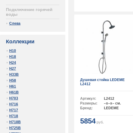
Подключение горячей
воды
Слева
Коллекции
H10
H18
H24
H27
H33B
Душевая стойка LEDEME
H58
L2412
H61
H61B
H703
Артикул:
L2412
Размеры:
–x–x– см.
H716
Бренд:
LEDEME
H717
H718
5854
H718B
руб.
H725B