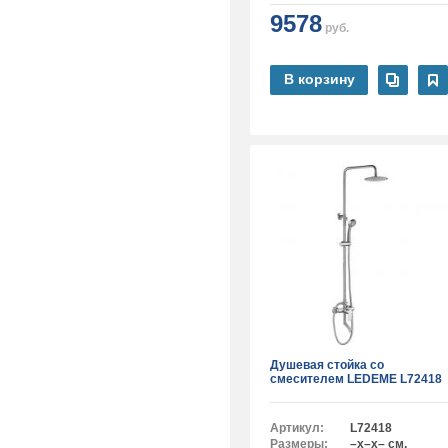
9578
руб.
В корзину
Душевая стойка со
смесителем LEDEME L72418
Артикул:
L72418
Размеры:
–x–x– см.