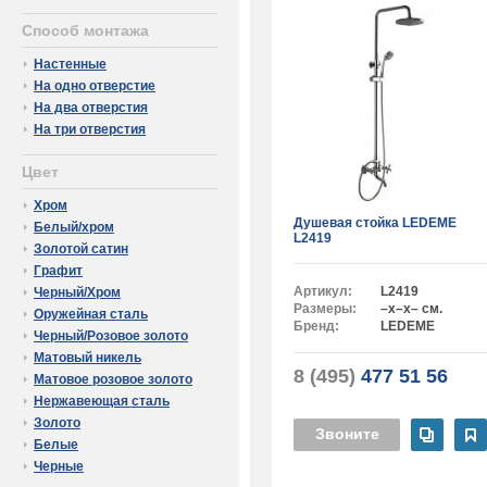
Способ монтажа
Настенные
На одно отверстие
На два отверстия
На три отверстия
Цвет
Хром
Душевая стойка LEDEME
Белый/хром
L2419
Золотой сатин
Графит
Артикул:
L2419
Черный/Хром
Размеры:
–x–x– см.
Оружейная сталь
Бренд:
LEDEME
Черный/Розовое золото
Матовый никель
8 (495)
477 51 56
Матовое розовое золото
Нержавеющая сталь
Золото
Звоните
Белые
Черные