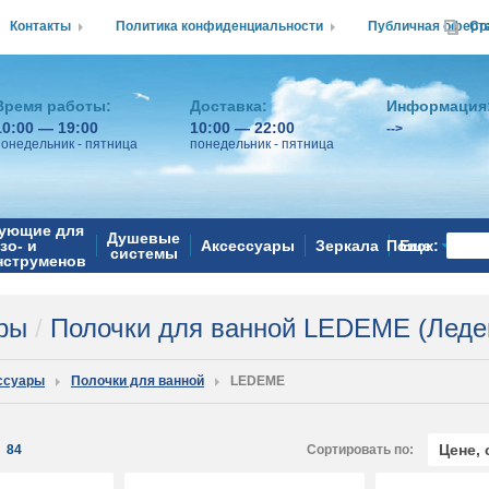
Контакты
Политика конфиденциальности
Публичная оферт
Ср
Время работы:
Доставка:
Информация
10:00 — 19:00
10:00 — 22:00
-->
понедельник - пятница
понедельник - пятница
ующие для
Душевые
зо- и
Аксессуары
Зеркала
Поиск:
Еще
системы
нструменов
ары
/
Полочки для ванной LEDEME (Леде
ссуары
Полочки для ванной
LEDEME
Цене,
:
84
Сортировать по: