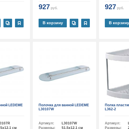
927
927
руб.
руб.
В корзину
В корзин
анной LEDEME
Полочка для ванной LEDEME
Полка пласт
L30107W
L362-2
0107R
Артикул:
L30107W
Артикул:
.5x12.1 см
Размеры:
51.5x12.1 см
Размеры: