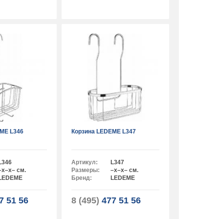
ME L346
Корзина LEDEME L347
L346
Артикул:
L347
–x–x– см.
Размеры:
–x–x– см.
LEDEME
Бренд:
LEDEME
7 51 56
8 (495)
477 51 56