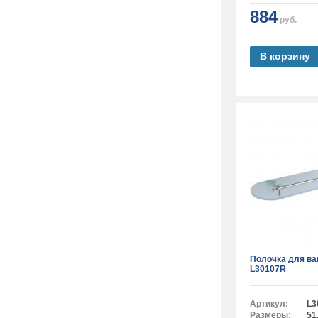
884
руб.
В корзину
Полочка для в
L30107R
Артикул:
L3
Размеры:
51