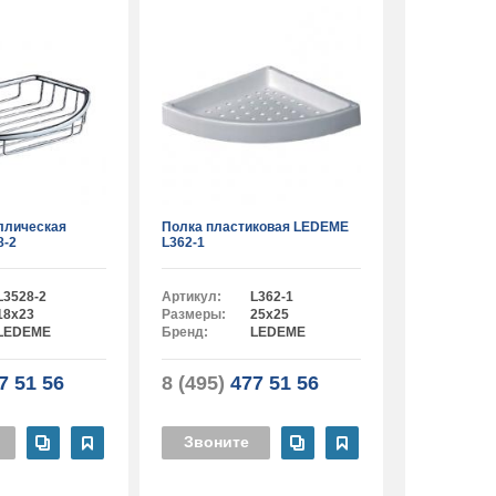
ллическая
Полка пластиковая LEDEME
8-2
L362-1
L3528-2
Артикул:
L362-1
18х23
Размеры:
25х25
LEDEME
Бренд:
LEDEME
7 51 56
8 (495)
477 51 56
Звоните