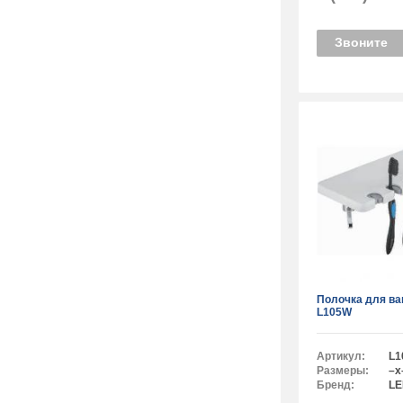
Звоните
Полочка для в
L105W
Артикул:
L1
Размеры:
–x
Бренд:
L