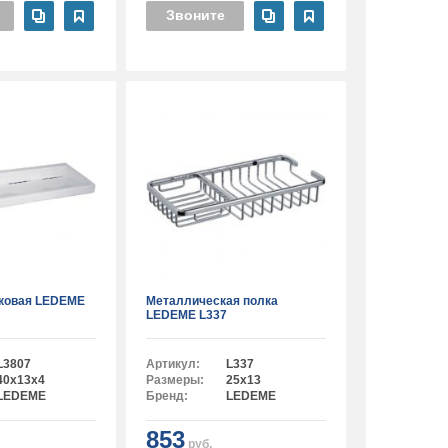
Звоните
иковая LEDEME
Металлическая полка
LEDEME L337
L3807
Артикул:
L337
40х13х4
Размеры:
25x13
LEDEME
Бренд:
LEDEME
853
руб.