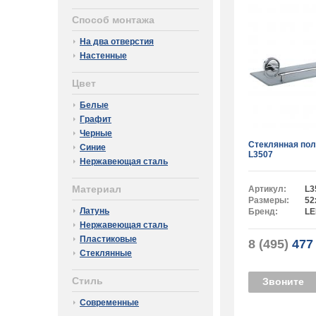
Способ монтажа
На два отверстия
Настенные
Цвет
Белые
Графит
Черные
Стеклянная по
Синие
L3507
Нержавеющая сталь
Материал
Артикул:
L3
Размеры:
52
Латунь
Бренд:
L
Нержавеющая сталь
Пластиковые
8 (495)
477 
Стеклянные
Стиль
Звоните
Современные