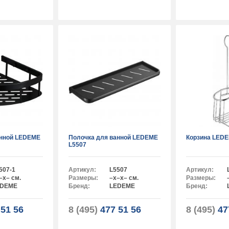
анной LEDEME
Полочка для ванной LEDEME
Корзина LEDE
L5507
507-1
Артикул:
L5507
Артикул:
–x– см.
Размеры:
–x–x– см.
Размеры:
EDEME
Бренд:
LEDEME
Бренд:
51 56
8 (495)
477 51 56
8 (495)
47