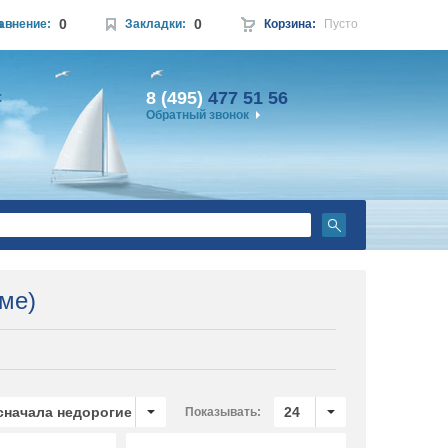
0
0
а
авнение:
Закладки:
Корзина:
Пусто
8 (495)
477 51 56
:
Обратный звонок
ме)
 сначала недорогие
24
Показывать: