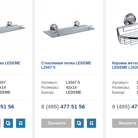
лка LEDEME
Стеклянная полка LEDEME
Корзина мета
L3507-5
LEDEME L352
507
Артикул:
L3507-5
Артикул:
x14
Размеры:
42x14
Размеры:
EDEME
Бренд:
LEDEME
Бренд:
51 56
8 (495)
477 51 56
8 (495)
47
Звоните
Звоните