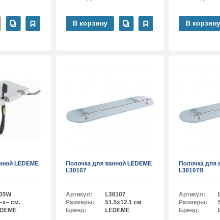
В корзину
В корзин
анной LEDEME
Полочка для ванной LEDEME
Полочка для 
L30107
L30107B
05W
Артикул:
L30107
Артикул:
–x– см.
Размеры:
51.5x12.1 см
Размеры:
EDEME
Бренд:
LEDEME
Бренд: