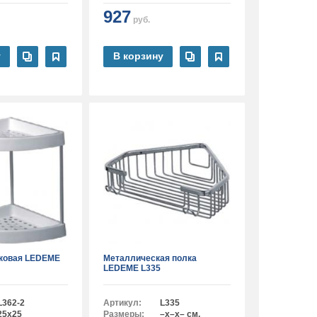
927
руб.
у
В корзину
иковая LEDEME
Металлическая полка
LEDEME L335
L362-2
Артикул:
L335
25х25
Размеры:
–x–x– см.