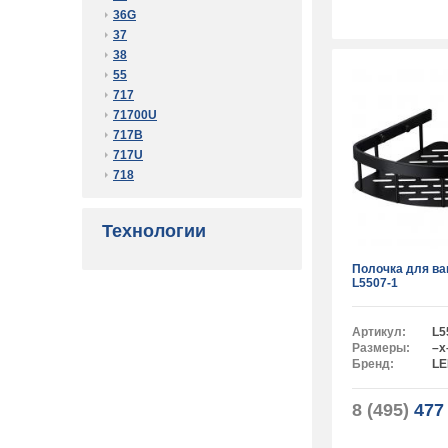
36G
37
38
55
717
71700U
717B
717U
718
Технологии
Полочка для в
L5507-1
Артикул:
L5
Размеры:
–x
Бренд:
L
8 (495)
477 