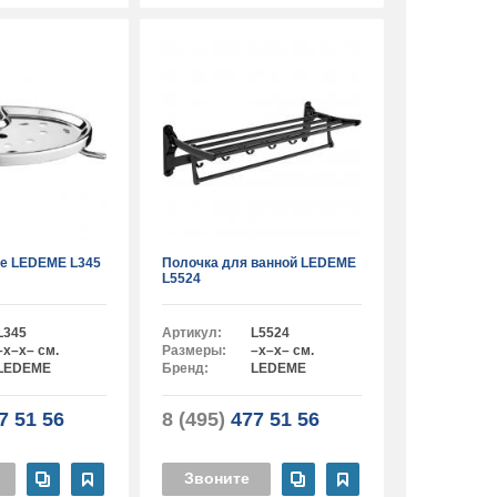
ге LEDEME L345
Полочка для ванной LEDEME
L5524
L345
Артикул:
L5524
–x–x– см.
Размеры:
–x–x– см.
LEDEME
Бренд:
LEDEME
7 51 56
8 (495)
477 51 56
Звоните