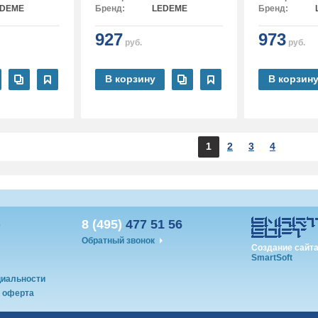
EDEME
Бренд:
LEDEME
Бренд:
927
973
руб.
руб.
В корзину
В корзин
1
2
3
4
8 (495)
477 51 56
е
Обратный звонок
Создание сайта
SmartSoft
иальности
 оферта