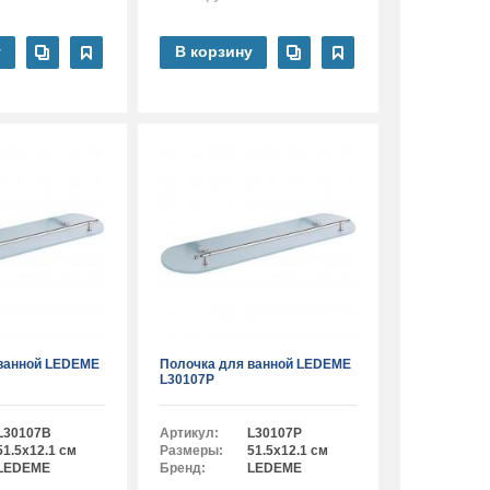
у
В корзину
ванной LEDEME
Полочка для ванной LEDEME
L30107P
L30107B
Артикул:
L30107P
51.5x12.1 см
Размеры:
51.5x12.1 см
LEDEME
Бренд:
LEDEME