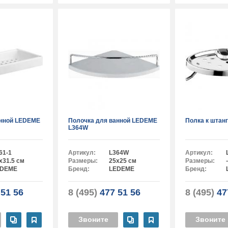
анной LEDEME
Полочка для ванной LEDEME
Полка к штан
L364W
61-1
Артикул:
L364W
Артикул:
x31.5 см
Размеры:
25x25 см
Размеры:
EDEME
Бренд:
LEDEME
Бренд:
51 56
8 (495)
477 51 56
8 (495)
47
Звоните
Звоните