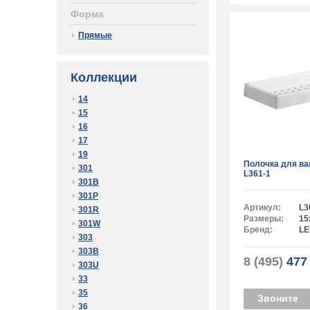
Форма
Прямые
Коллекции
14
15
16
17
19
Полочка для в
301
L361-1
301B
301P
Артикул:
L3
301R
Размеры:
15
301W
Бренд:
L
303
303B
8 (495)
477 
303U
33
35
Звоните
36