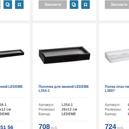
Звоните
Звоните
анной LEDEME
Полочка для ванной LEDEME
Полка пласт
L354-1
L3807
58-1
Артикул:
L354-1
Артикул:
x12 см
Размеры:
26x12 см
Размеры:
EDEME
Бренд:
LEDEME
Бренд:
708
724
51 56
руб.
руб.