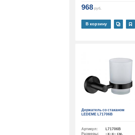
968
руб.
В корзину
Держатель со стаканом
LEDEME L71706B
Артикул:
L71706B
Размеры:
–x–x– см.