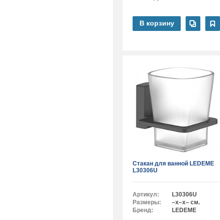
В корзину
Стакан для ванной LEDEME
L30306U
Артикул:
L30306U
Размеры:
–x–x– см.
Бренд:
LEDEME