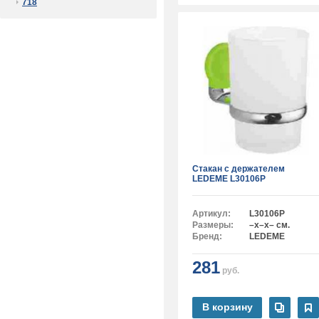
718
Стакан с держателем
LEDEME L30106P
Артикул:
L30106P
Размеры:
–x–x– см.
Бренд:
LEDEME
281
руб.
В корзину