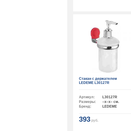
Стакан с держателем
LEDEME L30127R
Артикул:
L30127R
Размеры:
–x–x– см.
Бренд:
LEDEME
393
руб.