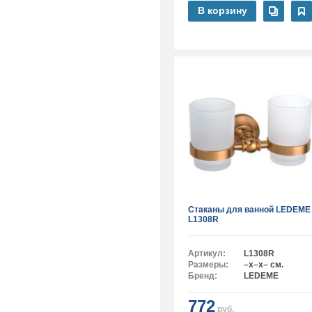
В корзину
Стаканы для ванной LEDEME
L1308R
Артикул:
L1308R
Размеры:
–x–x– см.
Бренд:
LEDEME
772
руб.