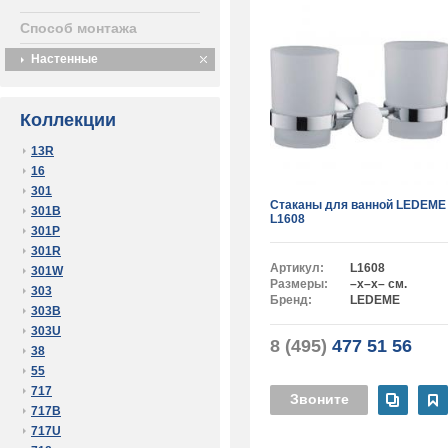
Способ монтажа
Настенные
Коллекции
13R
16
301
Стаканы для ванной LEDEME
301B
L1608
301P
301R
Артикул:
L1608
301W
Размеры:
–x–x– см.
303
Бренд:
LEDEME
303B
303U
8 (495)
477 51 56
38
55
717
Звоните
717B
717U