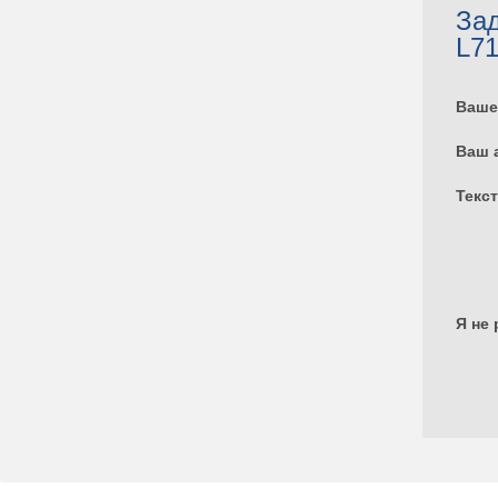
Зад
L7
Ваше
Ваш 
Текс
Я не 