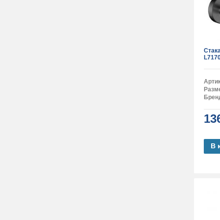
Стак
L717
Арти
Разм
Брен
13
В 