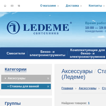
О магазине
Доставка
Контакты
Время рабо
10:00 — 19:
понедельник - 
Комплектующие для
Бензо- и
Смесители
бензо- и
электроинструменты
электроинструменов
Категории
Аксессуары
/
Ста
(Ледеме)
Аксессуары
Стаканы для ванной
Главная
Аксессуары
Ст
Группы
Найдено товаров:
1