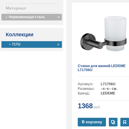
Материал
Нержавеющая сталь
Коллекции
717U
Стакан для ванной LEDEME
L71706U
Артикул:
L71706U
Размеры:
–x–x– см.
Бренд:
LEDEME
1368
руб.
В корзину