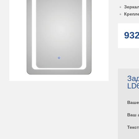
Зерка
Крепле
93
Зад
LD
Ваше
Ваш 
Текс