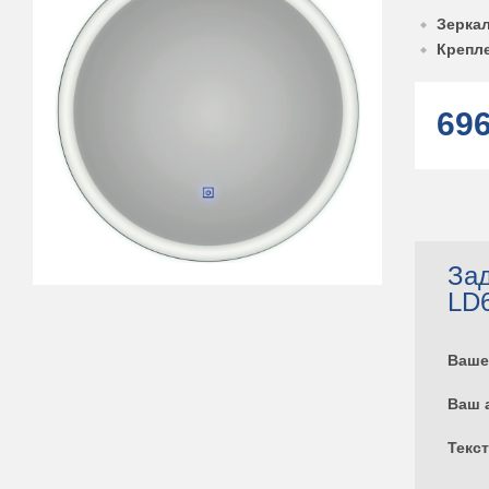
Зерка
Крепле
69
Зад
LD
Ваше
Ваш 
Текс