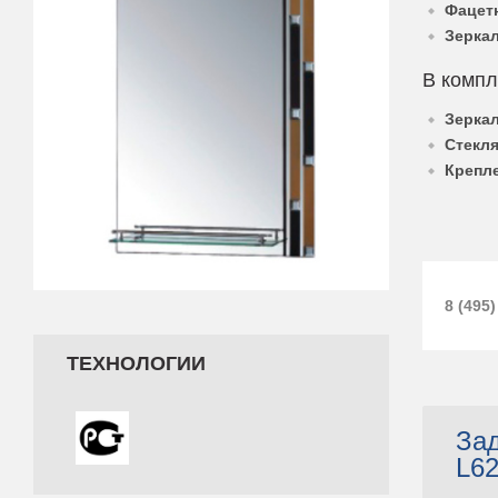
Фацет
Зерка
В компл
Зерка
Стекля
Крепле
8 (495)
ТЕХНОЛОГИИ
Зад
L62