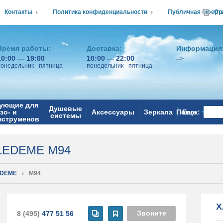
Контакты
Политика конфиденциальности
Публичная оферт
Ср
Время работы:
Доставка:
Информация
10:00 — 19:00
10:00 — 22:00
-->
понедельник - пятница
понедельник - пятница
ующие для
Душевые
зо- и
Аксессуары
Зеркала
Поиск:
Еще
системы
нструменов
 LEDEME M94
EDEME
M94
Х
Звоните
8 (495)
477 51 56