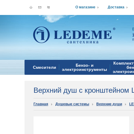
О магазине
Доставка
Комплект
Бензо- и
Смесители
бен
электроинструменты
электрои
Верхний душ с кронштейном
Главная
Душевые системы
Верхние души
L