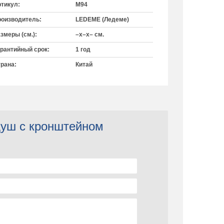
тикул:
M94
оизводитель:
LEDEME (Ледеме)
змеры (см.):
–x–x– см.
рантийный срок:
1 год
рана:
Китай
душ с кронштейном