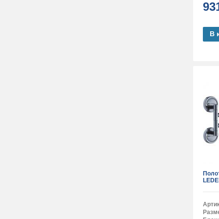
93
В 
Поло
LEDE
Арти
Разм