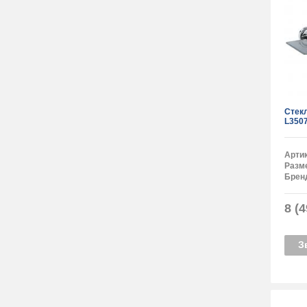
Стек
L350
Арти
Разм
Брен
8 (4
З