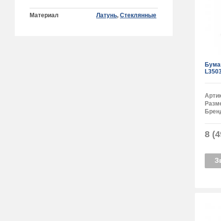
Материал
Латунь
,
Стеклянные
Бума
L350
Арти
Разм
Брен
8 (4
З