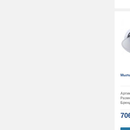
Мыль
Арти
Разм
Брен
70