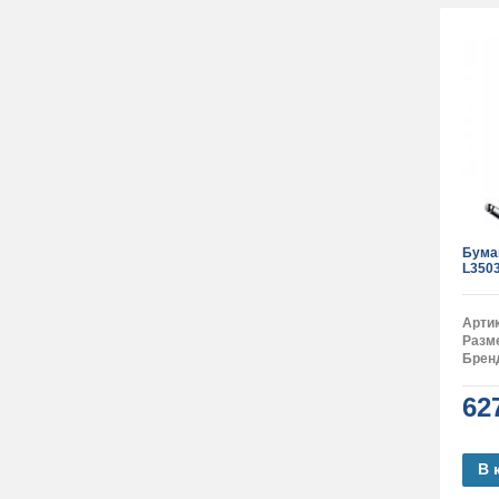
Бума
L3503
Арти
Разм
Брен
62
В 