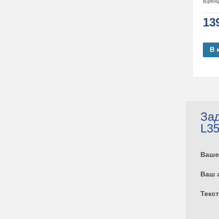
Брен
13
В 
Зад
L3
Ваше
Ваш 
Текс