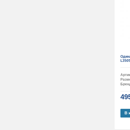
Один
L3505
Арти
Разм
Брен
49
В 