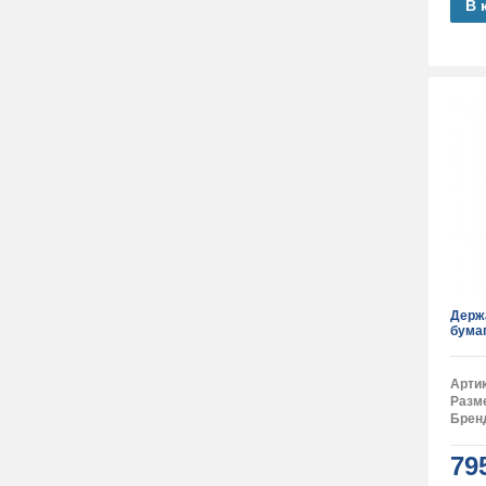
В 
Держ
бума
Арти
Разм
Брен
79