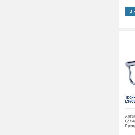
В 
Трой
L3505
Арти
Разм
Брен