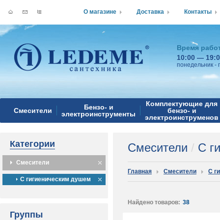
О магазине
Доставка
Контакты
Время рабо
10:00 — 19:
понедельник - 
Комплектующие для
Бензо- и
Смесители
бензо- и
электроинструменты
электроинструменов
Категории
Смесители
/
С ги
Смесители
Главная
Смесители
С г
С гигиеническим душем
Найдено товаров:
38
Группы