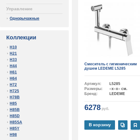
Управление
Однорычажные
Коллекции
H10
H21
H33
Смеситель с гигиеническим
H44
душем LEDEME L5285
H61
H64
Артикул:
L5285
H72
Размеры:
–x–x– см.
H725
Бренд:
LEDEME
H78B
H85
6278
руб.
H85B
H85D
H85SA
В корзину
H85Y
H98