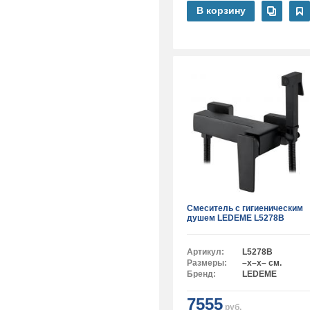
В корзину
Смеситель с гигиеническим
душем LEDEME L5278B
Артикул:
L5278B
Размеры:
–x–x– см.
Бренд:
LEDEME
7555
руб.