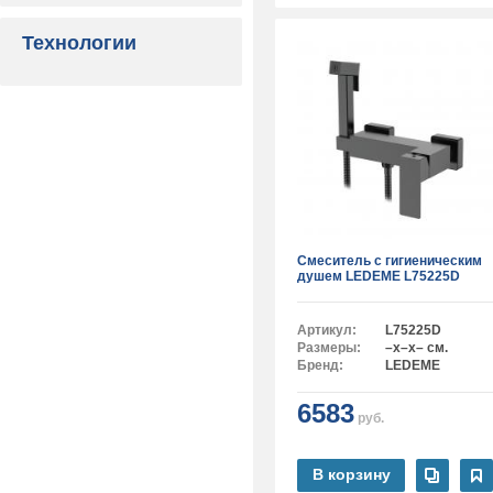
Технологии
Смеситель с гигиеническим
душем LEDEME L75225D
Артикул:
L75225D
Размеры:
–x–x– см.
Бренд:
LEDEME
6583
руб.
В корзину