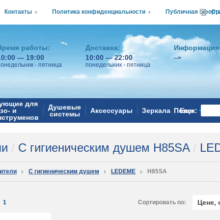
Контакты
Политика конфиденциальности
Публичная оферт
Ср
Время работы:
Доставка:
Информация
10:00 — 19:00
10:00 — 22:00
-->
понедельник - пятница
понедельник - пятница
ующие для
Душевые
зо- и
Аксессуары
Зеркала
Поиск:
Еще
системы
нструменов
ли
/
С гигиеническим душем H85SA
/
LED
ители
С гигиеническим душем
LEDEME
H85SA
Цене,
:
1
Сортировать по: