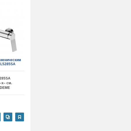
гиеническим
 L5285SA
285SA
–x– см.
EDEME