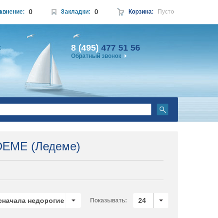
0
0
а
авнение:
Закладки:
Корзина:
Пусто
8 (495)
477 51 56
:
Обратный звонок
EME (Ледеме)
 сначала недорогие
24
Показывать: