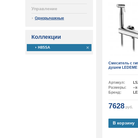
Управление
Однорычажные
Коллекции
H85SA
Смеситель с ги
душем LEDEME
Артикул:
L5
Размеры:
–x
Бренд:
L
7628
руб.
В корзину