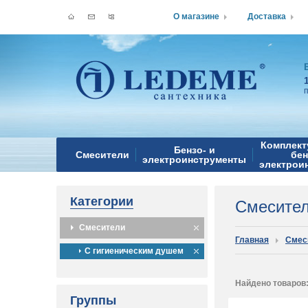
О магазине
Доставка
Комплект
Бензо- и
Смесители
бен
электроинструменты
электрои
Категории
Смесите
Смесители
Главная
Смес
С гигиеническим душем
Найдено товаров
Группы