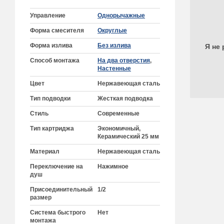
Управление
Однорычажные
Форма смесителя
Округлые
Форма излива
Без излива
Я не 
Способ монтажа
На два отверстия
,
Настенные
Цвет
Нержавеющая сталь
Тип подводки
Жесткая подводка
Стиль
Современные
Тип картриджа
Экономичный,
Керамический 25 мм
Материал
Нержавеющая сталь
Переключение на
Нажимное
душ
Присоединительный
1/2
размер
Система быстрого
Нет
монтажа