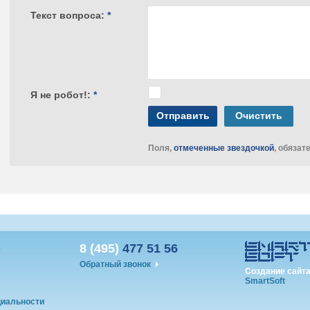
Текст вопроса:
*
Я не робот!:
*
Отправить
Очистить
Поля,
отмеченные звездочкой
, обязат
8 (495)
477 51 56
е
Обратный звонок
Создание сайта
SmartSoft
иальности