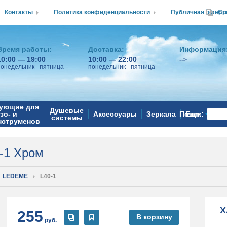
Контакты
Политика конфиденциальности
Публичная оферт
Ср
Время работы:
Доставка:
Информация
10:00 — 19:00
10:00 — 22:00
-->
понедельник - пятница
понедельник - пятница
ующие для
Душевые
зо- и
Аксессуары
Зеркала
Поиск:
Еще
системы
нструменов
-1 Хром
LEDEME
L40-1
Х
255
В корзину
руб.