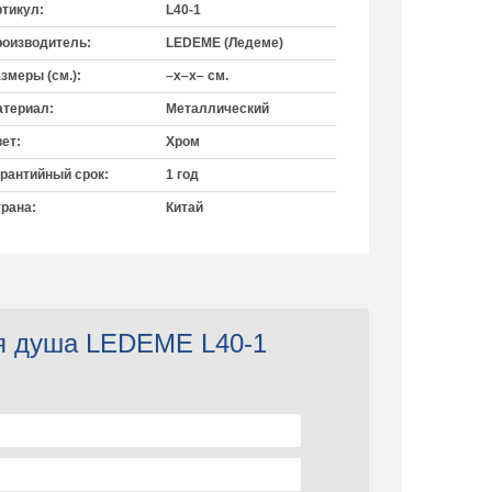
тикул:
L40-1
оизводитель:
LEDEME (Ледеме)
змеры (см.):
–x–x– см.
териал:
Металлический
ет:
Хром
рантийный срок:
1 год
рана:
Китай
ля душа LEDEME L40-1