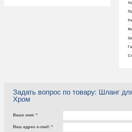
Ар
Пр
Ра
Ма
Цв
Га
Ст
Задать вопрос по товару: Шланг д
Хром
Ваше имя:
*
Ваш адрес e-mail:
*