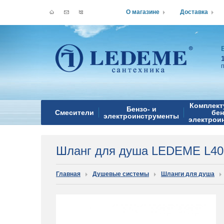
О магазине
Доставка
Комплект
Бензо- и
Смесители
бен
электроинструменты
электрои
Шланг для душа LEDEME L40
Главная
Душевые системы
Шланги для душа