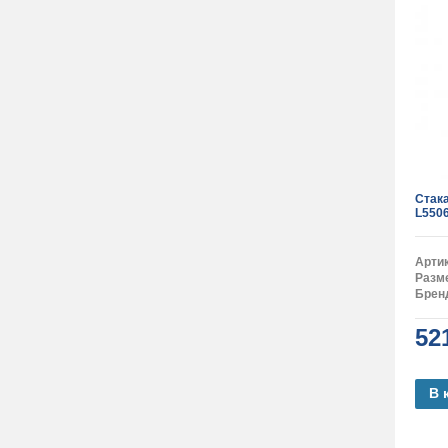
Стак
L550
Арти
Разм
Брен
52
В 