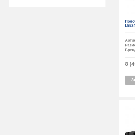
Поло
L552
Арти
Разм
Брен
8 (4
З