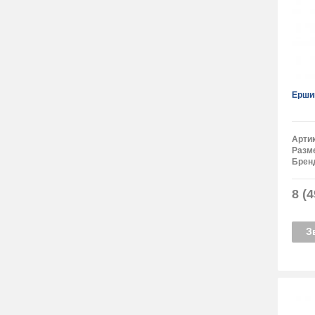
Ерши
Арти
Разм
Брен
8 (4
З