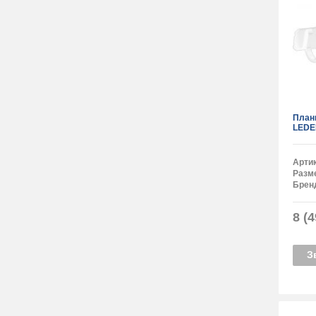
План
LEDE
Арти
Разм
Брен
8 (4
З