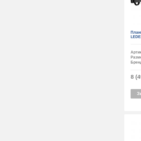
План
LEDE
Арти
Разм
Брен
8 (4
З