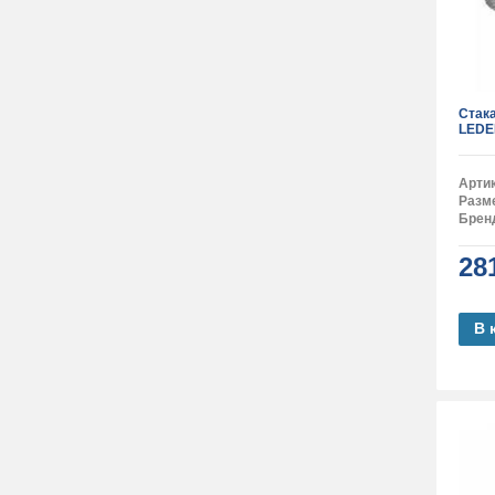
Стак
LEDE
Арти
Разм
Брен
28
В 