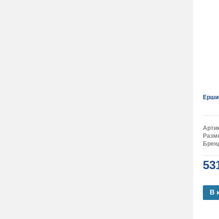
Ерши
Арти
Разм
Брен
53
В 