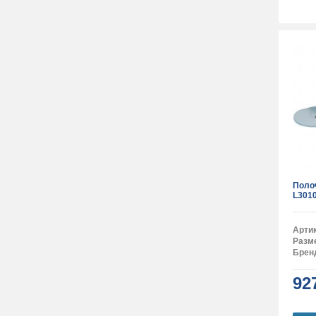
Поло
L301
Арти
Разм
Брен
92