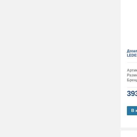
Доза
LEDE
Арти
Разм
Брен
39
В 