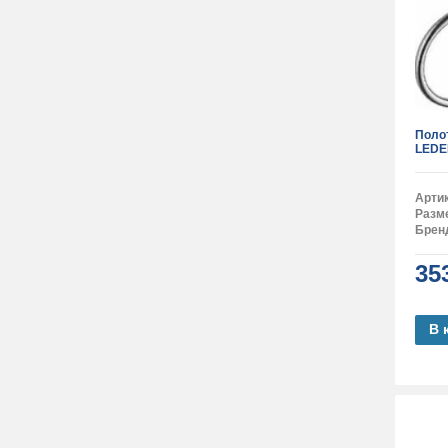
Поло
LEDE
Арти
Разм
Брен
35
В 