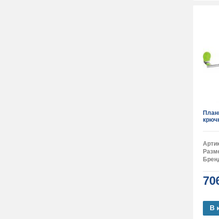
План
крюч
Арти
Разм
Брен
70
В 