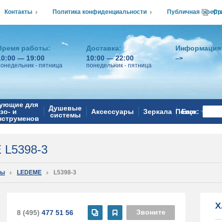
Контакты
Политика конфиденциальности
Публичная оферт
Ср
Время работы:
Доставка:
Информация
10:00 — 19:00
10:00 — 22:00
-->
понедельник - пятница
понедельник - пятница
ующие для
Душевые
зо- и
Аксессуары
Зеркала
Поиск:
Еще
системы
нструменов
 L5398-3
ры
LEDEME
L5398-3
Х
Звоните
8 (495)
477 51 56