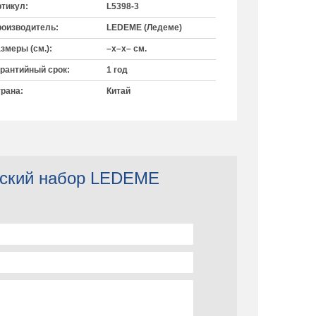
тикул:
L5398-3
оизводитель:
LEDEME (Ледеме)
змеры (см.):
–x–x– см.
рантийный срок:
1 год
рана:
Китай
ческий набор LEDEME