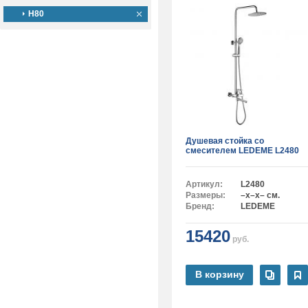
H80
Душевая стойка со
смесителем LEDEME L2480
Артикул:
L2480
Размеры:
–x–x– см.
Бренд:
LEDEME
15420
руб.
В корзину