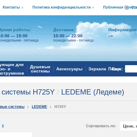
Контакты
Политика конфиденциальности
Публичная оферт
Ср
Время работы:
Доставка:
Информация
10:00 — 19:00
10:00 — 22:00
-->
понедельник - пятница
понедельник - пятница
ующие для
Душевые
зо- и
Аксессуары
Зеркала
Поиск:
Еще
системы
нструменов
 системы H725Y
/
LEDEME (Ледеме)
вые системы
LEDEME
H725Y
Цене,
:
1
Сортировать по: