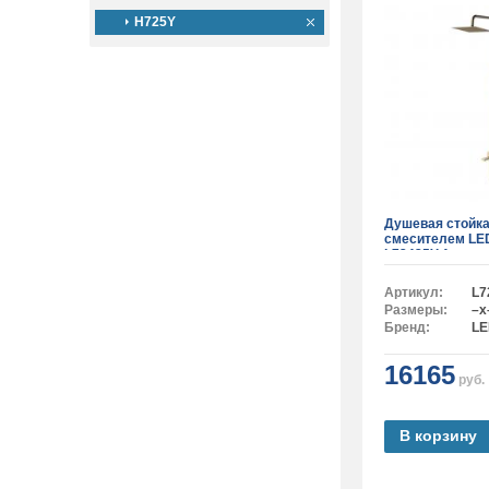
H725Y
Душевая стойка
смесителем L
L72425Y-1
Артикул:
L7
Размеры:
–x
Бренд:
L
16165
руб.
В корзину