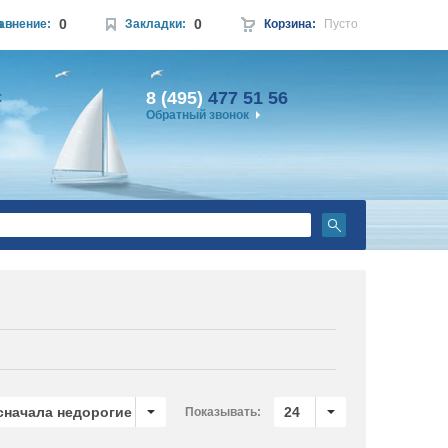
0
0
а
авнение:
Закладки:
Корзина:
Пусто
8 (495)
477 51 56
:
Обратный звонок
 сначала недорогие
24
Показывать: