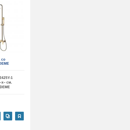
 со
EDEME
2425Y-1
–x– см.
EDEME