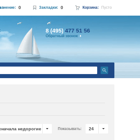
0
0
а
авнение:
Закладки:
Корзина:
Пусто
8 (495)
477 51 56
:
Обратный звонок
 сначала недорогие
24
Показывать: