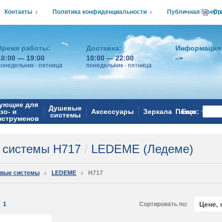
Контакты
Политика конфиденциальности
Публичная оферт
Ср
Время работы:
Доставка:
Информация
10:00 — 19:00
10:00 — 22:00
-->
понедельник - пятница
понедельник - пятница
ующие для
Душевые
зо- и
Аксессуары
Зеркала
Поиск:
Еще
системы
нструменов
 системы H717
/
LEDEME (Ледеме)
вые системы
LEDEME
H717
Цене,
:
1
Сортировать по: