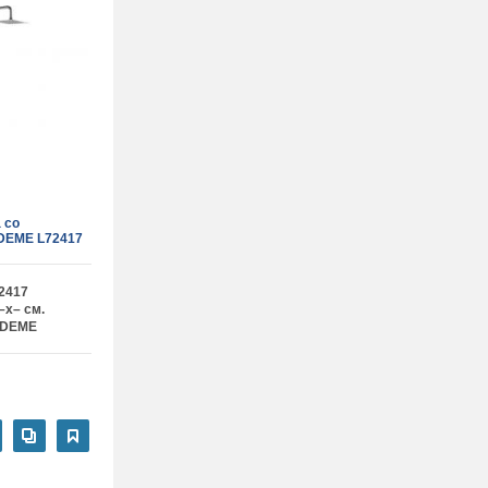
 со
DEME L72417
2417
–x– см.
EDEME