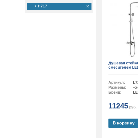
H717
Душевая стойка
смесителем LE
Артикул:
L7
Размеры:
–x
Бренд:
L
11245
руб.
В корзину