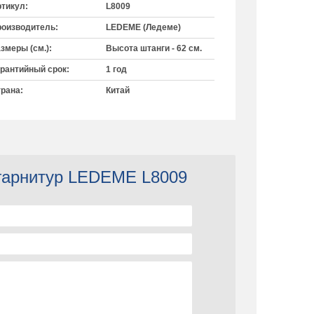
тикул:
L8009
оизводитель:
LEDEME (Ледеме)
змеры (см.):
Высота штанги - 62 см.
рантийный срок:
1 год
рана:
Китай
 гарнитур LEDEME L8009