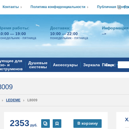
Контакты
Политика конфиденциальности
Публичная оферт
Ср
Время работы:
Доставка:
Информация
10:00 — 19:00
10:00 — 22:00
-->
понедельник - пятница
понедельник - пятница
ующие для
Душевые
зо- и
Аксессуары
Зеркала
Поиск:
Еще
системы
нструменов
8009
LEDEME
L8009
Х
2353
В корзину
руб.