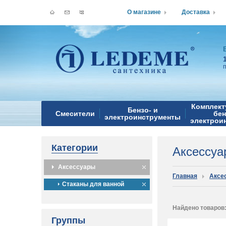
О магазине
Доставка
Комплект
Бензо- и
Смесители
бен
электроинструменты
электрои
Категории
Аксессу
Аксессуары
Главная
Аксе
Стаканы для ванной
Найдено товаров
Группы