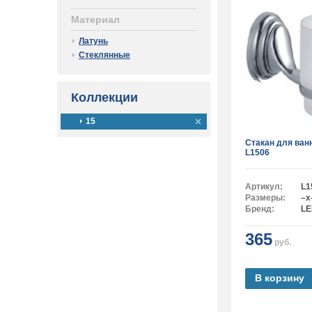
Материал
Латунь
Стеклянные
Коллекции
15
Стакан для ва
L1506
Артикул:
L1
Размеры:
–x
Бренд:
L
365
руб.
В корзину