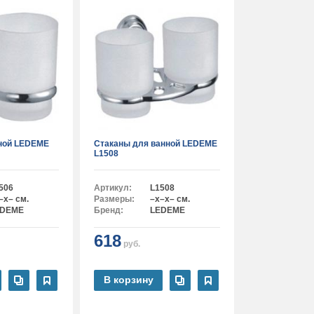
нной LEDEME
Стаканы для ванной LEDEME
L1508
506
Артикул:
L1508
–x– см.
Размеры:
–x–x– см.
EDEME
Бренд:
LEDEME
618
руб.
В корзину