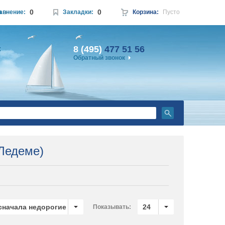
0
0
а
авнение:
Закладки:
Корзина:
Пусто
8 (495)
477 51 56
:
Обратный звонок
Ледеме)
 сначала недорогие
24
Показывать: