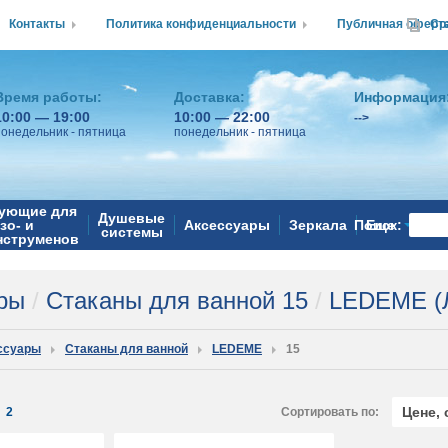
Контакты
Политика конфиденциальности
Публичная оферт
Ср
Время работы:
Доставка:
Информация
10:00 — 19:00
10:00 — 22:00
-->
понедельник - пятница
понедельник - пятница
ующие для
Душевые
зо- и
Аксессуары
Зеркала
Поиск:
Еще
системы
нструменов
ары
/
Стаканы для ванной 15
/
LEDEME (
ссуары
Стаканы для ванной
LEDEME
15
Цене,
:
2
Сортировать по: