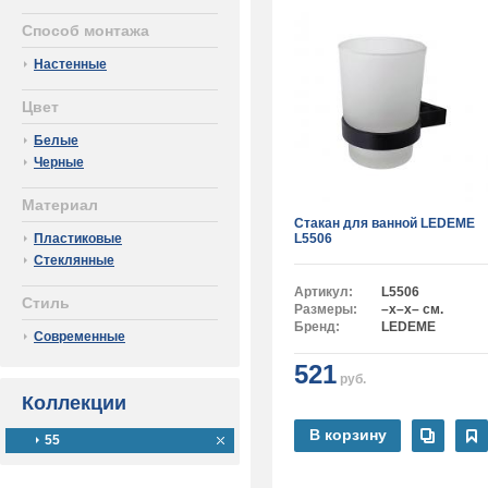
Способ монтажа
Настенные
Цвет
Белые
Черные
Материал
Стакан для ванной LEDEME
Пластиковые
L5506
Стеклянные
Артикул:
L5506
Стиль
Размеры:
–x–x– см.
Бренд:
LEDEME
Современные
521
руб.
Коллекции
В корзину
55