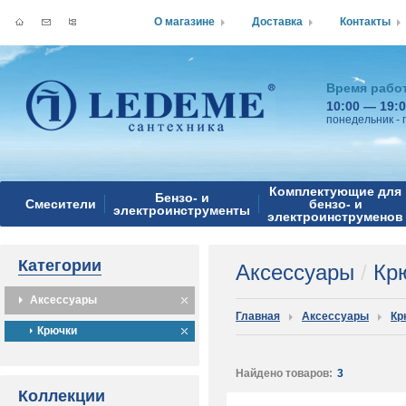
О магазине
Доставка
Контакты
Время рабо
10:00 — 19:
понедельник - 
Комплектующие для
Бензо- и
Смесители
бензо- и
электроинструменты
электроинструменов
Категории
Аксессуары
/
Крю
Аксессуары
Главная
Аксессуары
Кр
Крючки
Найдено товаров:
3
Коллекции