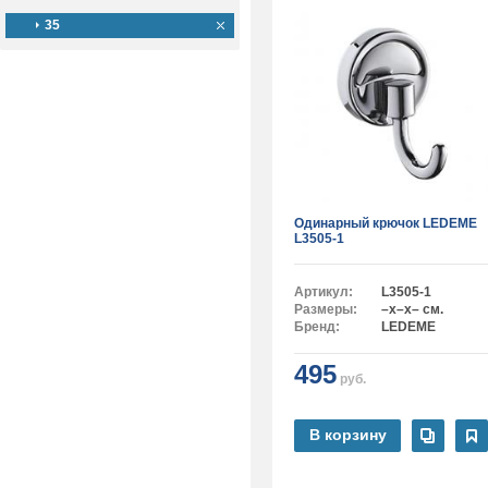
35
Одинарный крючок LEDEME
L3505-1
Артикул:
L3505-1
Размеры:
–x–x– см.
Бренд:
LEDEME
495
руб.
В корзину