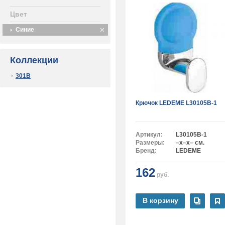
Цвет
Синие
Коллекции
301B
Крючок LEDEME L30105B-1
Артикул:
L30105B-1
Размеры:
–x–x– см.
Бренд:
LEDEME
162
руб.
В корзину