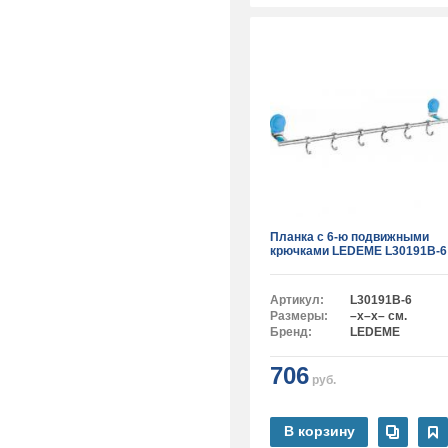
Планка с 6-ю подвижными
крючками LEDEME L30191B-6
Артикул:
L30191B-6
Размеры:
–x–x– см.
Бренд:
LEDEME
706
руб.
В корзину