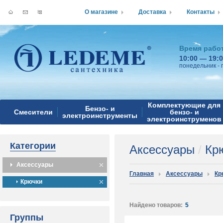
О магазине
Доставка
Контакты
Время рабо
10:00 — 19:
понедельник - 
Комплектующие для
Бензо- и
Смесители
бензо- и
электроинструменты
электроинструменов
Категории
Аксессуары
/
Кр
Аксессуары
Главная
Аксессуары
Кр
Крючки
Найдено товаров:
5
Группы