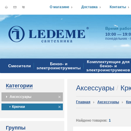
О магазине
Доставка
Контакты
Время рабо
10:00 — 19:
понедельник - 
Комплектующие для
Бензо- и
Смесители
бензо- и
электроинструменты
электроинструменов
Категории
Аксессуары
/
Крю
Аксессуары
Главная
Аксессуары
Кр
Крючки
Найдено товаров:
1
Группы