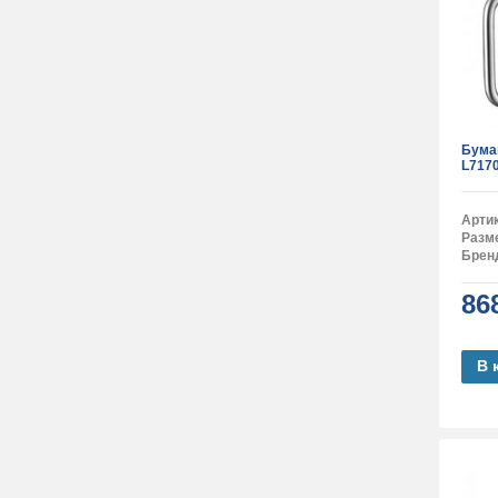
Бума
L717
Арти
Разм
Брен
86
В 