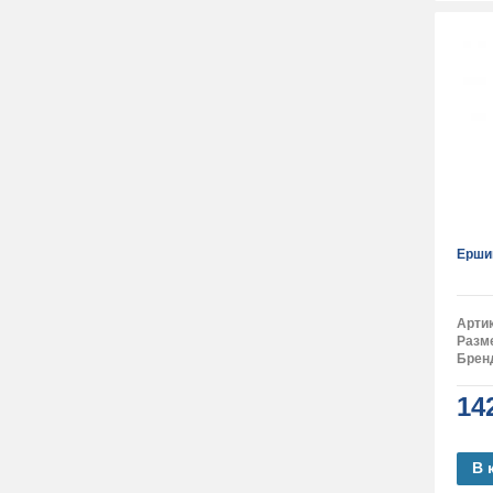
Ерши
Арти
Разм
Брен
14
В 