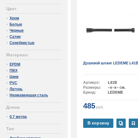
Цвет
Хром
Белые
Черные
Сатин
Серебристые
Материал
Душевой шланг LEDEME L41
EPDM
ПВХ
Цинк
Артикул:
L41B
PVC
Размеры:
–x–x– см.
Латунь
Бренд:
LEDEME
Нержавеющая сталь
485
Длина
руб.
0.7 метра
В корзину
Тип